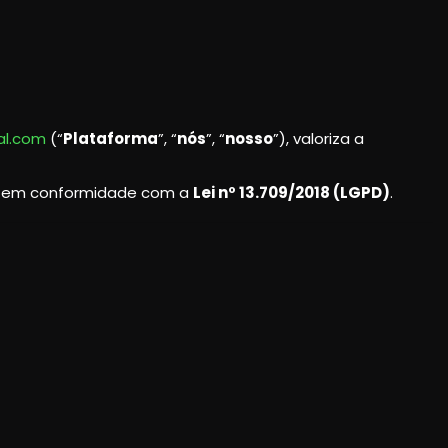
al.com
(“
Plataforma
”, “
nós
”, “
nosso
”), valoriza a
is em conformidade com a
Lei nº 13.709/2018 (LGPD)
.