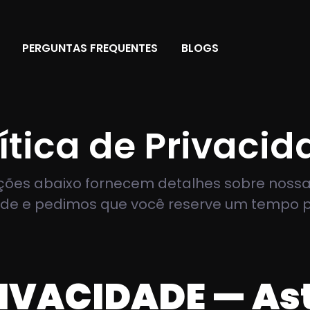
PERGUNTAS FREQUENTES
BLOGS
ítica de Privaci
ções abaixo fornecem detalhes sobre nossa 
ade e pedimos que você reserve um tempo pa
RIVACIDADE — As