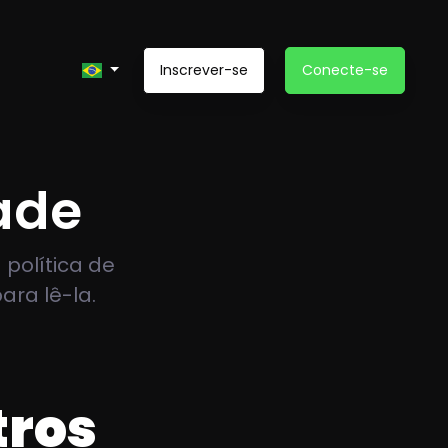
Inscrever-se
Conecte-se
dade
política de
ra lê-la.
tros