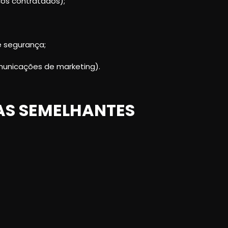
ços contratados);
e segurança;
omunicações de marketing).
IAS SEMELHANTES