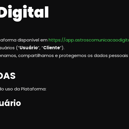
igital
ataforma disponível em
https://app.astroscomunicacaodigit
uários (“
Usuário
”, “
Cliente
”).
azenamos, compartilhamos e protegemos os dados pessoa
DAS
do uso da Plataforma:
uário