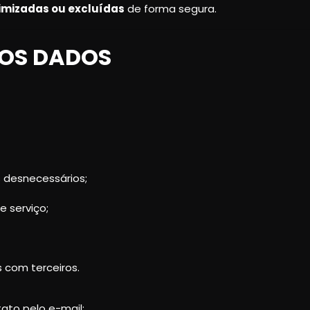
imizadas ou excluídas
de forma segura.
 DOS DADOS
s desnecessários;
e serviço;
 com terceiros.
ato pelo e-mail: